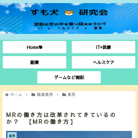
Home🐕
IT×医療
副業
ヘルスケア
ゲームなど雑記
ホーム
製薬業界
業界
MRの働き方は改革されてきているの
か？ 【MRの働き方】
業界