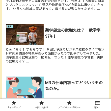
今月薬価収載予定の薬剤の紹介の続きです。 今回は １８種類の新薬
とゾルゲンスマについて 適応や作用機序などを簡単に書いていきま
す。 いろんな領域の薬があって、調べるのが楽しかったです。...
業界
薬学部生の就職先は？ 就学率
97%！
こんにちは！ すももです！ 今回は今週のビジネス雑誌のダイヤモン
ドに薬局関連の特集があって面白かったので記事にしてみました。
薬学部生は就職活動の「勝ち組」でした！ 薬学部生の争奪戦 実際
の就職先は？ ...
MR活動
MRの仕事内容ってどういうもの
なのか。
生活習慣病のおクスリを扱うMR。彼らの一日はどういったものなの
か。私の一日の流れをお伝えします。基本は午前診療終わりと午後
サイトマップ
お問い合わせ
プライバシーポリシー
目次へ
診療終わりの2回ドクターとお会いします。大学担当者は一日中大学