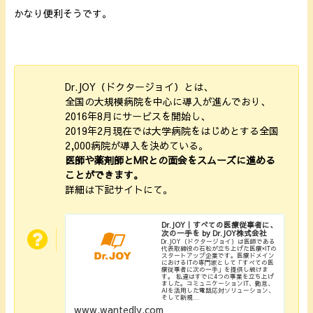
かなり便利そうです。
Dr.JOY（ドクタージョイ）とは、
全国の大規模病院を中心に導入が進んでおり、
2016年8月にサービスを開始し、
2019年2月現在では大学病院をはじめとする全国
2,000病院が導入を決めている。
医師や薬剤師とMRとの面会をスムーズに進める
ことができます。
詳細は下記サイトにて。
Dr.JOY｜すべての医療従事者に、
次の一手を by Dr.JOY株式会社
Dr.JOY（ドクタージョイ）は医師である
代表取締役の石松が立ち上げた医療×ITの
スタートアップ企業です。医療ドメイン
におけるITの専門家として「すべての医
療従事者に次の一手」を提供し続けま
す。 私達はすでに4つの事業を立ち上げ
ました。コミュニケーションIT、勤怠、
AIを活用した電話応対ソリューション、
そして新規...
www.wantedly.com