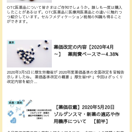
OTC医薬品について皆さまはご存知でしょうか。誰しも一度は購入
したことがあるはず。OTC医薬品に医療用医薬品との違いに触れつ
つ紹介しています。セルフメディケーション税制の知識も得ること
ができます。
業界
薬価改定の内容【2020年4月
～】 薬剤費ベースで－4.38%
2020年3月5日に厚生労働省が 2020年度薬価基準の全面改定を官報告
示しましたね。 薬価基準改定の概要↓ 厚生省HP↓ 今回はざっくり
改定内容を紹介...
疾患・薬剤
【薬価収載】2020年5月20日
ゾルゲンスマ・新薬の適応や作
用機序について 【前半】