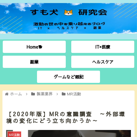
Home🐕
IT×医療
副業
ヘルスケア
ゲームなど雑記
ホーム
製薬業界
MR活動
【2020年版】MRの意識調査 ～外部環
境の変化にどう立ち向かうか～
MR活動