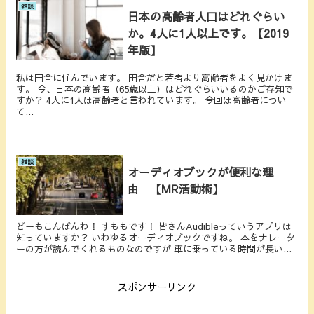
雑談
日本の高齢者人口はどれぐらい
か。4人に1人以上です。【2019
年版】
私は田舎に住んでいます。 田舎だと若者より高齢者をよく見かけま
す。 今、日本の高齢者（65歳以上）はどれぐらいいるのかご存知で
すか？ 4人に1人は高齢者と言われています。 今回は高齢者につい
て...
雑談
オーディオブックが便利な理
由 【MR活動術】
どーもこんばんわ！ すももです！ 皆さんAudibleっていうアプリは
知っていますか？ いわゆるオーディオブックですね。 本をナレータ
ーの方が読んでくれるものなのですが 車に乗っている時間が長い...
スポンサーリンク