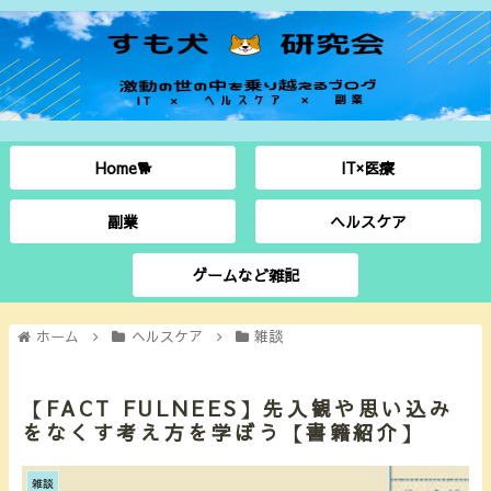
Home🐕
IT×医療
副業
ヘルスケア
ゲームなど雑記
ホーム
ヘルスケア
雑談
【FACT FULNEES】先入観や思い込み
をなくす考え方を学ぼう【書籍紹介】
雑談