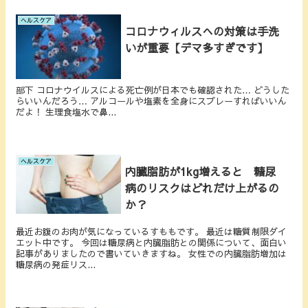
ヘルスケア
コロナウィルスへの対策は手洗
いが重要【デマ多すぎです】
部下 コロナウイルスによる死亡例が日本でも確認された… どうした
らいいんだろう… アルコールや塩素を全身にスプレーすればいいん
だよ！ 生理食塩水で鼻...
ヘルスケア
内臓脂肪が1kg増えると 糖尿
病のリスクはどれだけ上がるの
か？
最近お腹のお肉が気になっているすももです。 最近は糖質制限ダイ
エット中です。 今回は糖尿病と内臓脂肪との関係について、面白い
記事がありましたので書いていきますね。 女性での内臓脂肪増加は
糖尿病の発症リス...